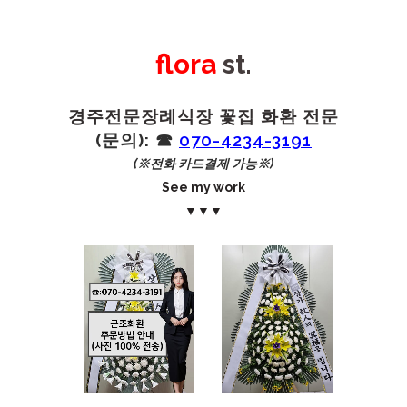
flora
st.
경주전문장례식장 꽃집 화환 전문
(문의): ☎︎
070-4234-3191
(※전화 카드결제 가능※)
See my work
▼▼▼