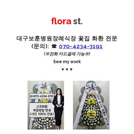
flora
st.
대구보훈병원장례식장 꽃집 화환 전문
(문의): ☎︎
070-4234-3191
(※전화 카드결제 가능※)
See my work
▼▼▼