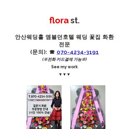
flora
st.
안산웨딩홀 엠블던호텔 웨딩 꽃집 화환
전문
(문의): ☎︎
070-4234-3191
(※전화 카드결제 가능※)
See my work
▼▼▼