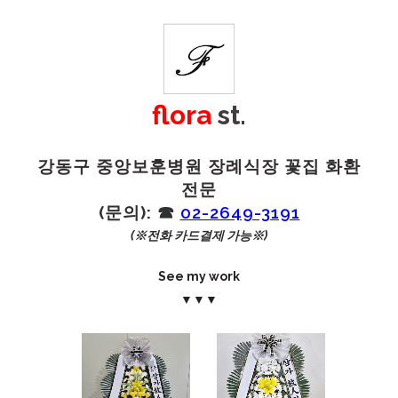
flora
st.
강동구 중앙보훈병원 장례식장 꽃집 화환
전문
(문의): ☎︎
02-2649-3191
(※전화 카드결제 가능※)
See my work
▼▼▼