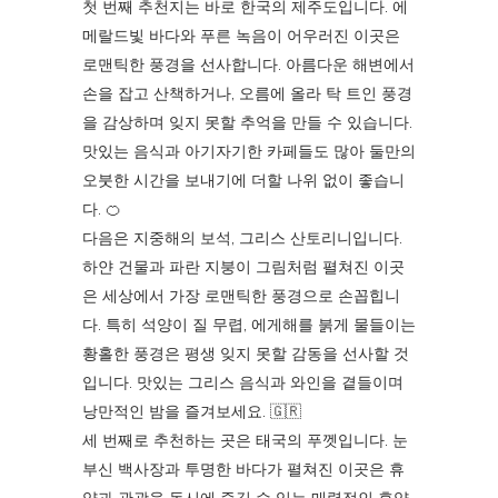
첫 번째 추천지는 바로 한국의 제주도입니다. 에
메랄드빛 바다와 푸른 녹음이 어우러진 이곳은
로맨틱한 풍경을 선사합니다. 아름다운 해변에서
손을 잡고 산책하거나, 오름에 올라 탁 트인 풍경
을 감상하며 잊지 못할 추억을 만들 수 있습니다.
맛있는 음식과 아기자기한 카페들도 많아 둘만의
오붓한 시간을 보내기에 더할 나위 없이 좋습니
다. 🍊
다음은 지중해의 보석, 그리스 산토리니입니다.
하얀 건물과 파란 지붕이 그림처럼 펼쳐진 이곳
은 세상에서 가장 로맨틱한 풍경으로 손꼽힙니
다. 특히 석양이 질 무렵, 에게해를 붉게 물들이는
황홀한 풍경은 평생 잊지 못할 감동을 선사할 것
입니다. 맛있는 그리스 음식과 와인을 곁들이며
낭만적인 밤을 즐겨보세요. 🇬🇷
세 번째로 추천하는 곳은 태국의 푸껫입니다. 눈
부신 백사장과 투명한 바다가 펼쳐진 이곳은 휴
양과 관광을 동시에 즐길 수 있는 매력적인 휴양