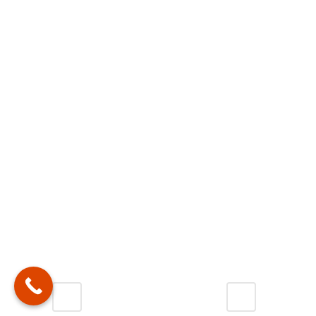
리를 더더욱 아름답게 비춰줄 것입니다.
크기보다는 예쁜 디자인의 꽃다발을 선호하시는
분께 추천해 드립니다.
(문의전화)
tel: 02-2649-3191
플로라
전화주시면 친절히 상담해 드리겠습니다
감사합니다^^
※ 본 페이지의 현황 및 정보는 실시간으로 확인 및 관리되고 있습
니다.
최종 업데이트 기준 일시:
Share