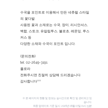
수국을 포인트로 이용해서 만든 네츄럴 스타일
의 꽃다발.
사용된 꽃과 소재로는 수국, 장미, 리시안셔스,
백합, 스토크, 유칼립투스, 불로초, 레몬잎, 루스
커스 등
다양한 소재와 수국이 포인트 입니다.
(문의전화)
tel: 02-2649-3191
플로라
전화주시면 친절히 상담해 드리겠습니다
감사합니다^^
※ 본 페이지의 현황 및 정보는 실시간으로 확인 및 관리되고 있
습니다.
최종 업데이트 기준 일시:
2026년 08월 07일 01시 53분