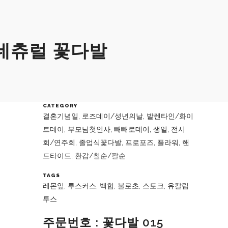
 네츄럴 꽃다발
CATEGORY
결혼기념일, 로즈데이/성년의날, 발렌타인/화이
트데이, 부모님첫인사, 빼빼로데이, 생일, 전시
회/연주회, 졸업식꽃다발, 프로포즈, 플라워, 핸
드타이드, 환갑/칠순/팔순
TAGS
레몬잎, 루스커스, 백합, 불로초, 스토크, 유칼립
투스
주문번호 : 꽃다발 015