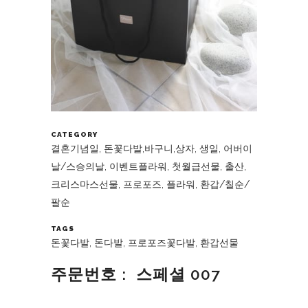
CATEGORY
결혼기념일, 돈꽃다발,바구니,상자, 생일, 어버이
날/스승의날, 이벤트플라워, 첫월급선물, 출산,
크리스마스선물, 프로포즈, 플라워, 환갑/칠순/
팔순
TAGS
돈꽃다발, 돈다발, 프로포즈꽃다발, 환갑선물
주문번호 : 스페셜 007