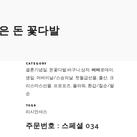
닮은 돈 꽃다발
CATEGORY
결혼기념일, 돈꽃다발,바구니,상자, 빼빼로데이,
생일, 어버이날/스승의날, 첫월급선물, 출산, 크
리스마스선물, 프로포즈, 플라워, 환갑/칠순/팔
순
TAGS
리시안셔스
주문번호 : 스페셜 034